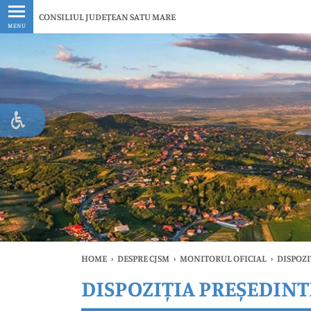
Ultimele
CONSILIUL JUDEȚEAN SATU MARE
MENU
HOME
›
DESPRE CJSM
›
MONITORUL OFICIAL
›
DISPOZI
DISPOZIȚIA PREȘEDINTE