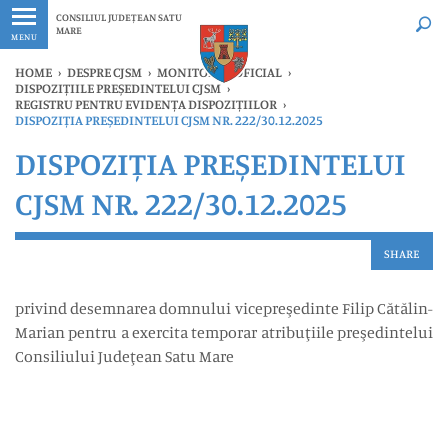
Ultimele
Oricând
CONSILIUL JUDEȚEAN SATU
MARE
MENU
HOME
›
DESPRE CJSM
›
MONITORUL OFICIAL
›
DISPOZIȚIILE PREȘEDINTELUI CJSM
›
REGISTRU PENTRU EVIDENȚA DISPOZIȚIILOR
›
DISPOZIȚIA PREȘEDINTELUI CJSM NR. 222/30.12.2025
DISPOZIȚIA PREȘEDINTELUI
CJSM NR. 222/30.12.2025
SHARE
privind desemnarea domnului vicepreşedinte Filip Cătălin-
Marian pentru a exercita temporar atribuţiile preşedintelui
Consiliului Judeţean Satu Mare