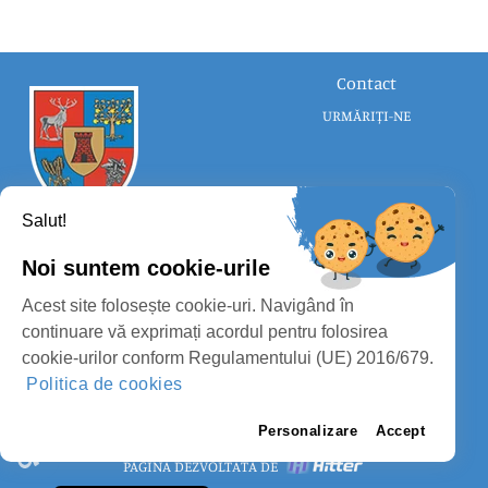
Contact
URMĂRIȚI-NE
Salut!
Noi suntem cookie-urile
CONSILIUL JUDEȚEAN SATU MARE
Acest site folosește cookie-uri. Navigând în
PROTECȚIA DATELOR PERSONALE
continuare vă exprimați acordul pentru folosirea
cookie-urilor conform Regulamentului (UE) 2016/679.
MASS-MEDIA
Politica de cookies
FII PREGĂTIT
PAGINA VECHE
Personalizare
Accept
PAGINĂ DEZVOLTATĂ DE