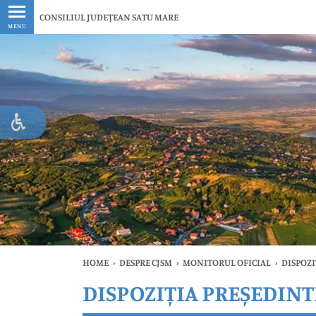
Ultimele
CONSILIUL JUDEȚEAN SATU MARE
MENU
HOME
›
DESPRE CJSM
›
MONITORUL OFICIAL
›
DISPOZI
DISPOZIȚIA PREȘEDINTE