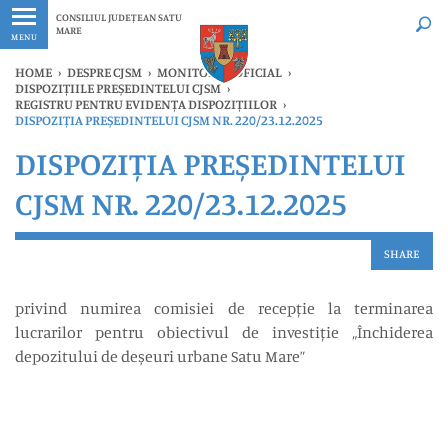
Ultimele
Oricând
CONSILIUL JUDEȚEAN SATU
MARE
MENU
HOME
›
DESPRE CJSM
›
MONITORUL OFICIAL
›
DISPOZIȚIILE PREȘEDINTELUI CJSM
›
REGISTRU PENTRU EVIDENȚA DISPOZIȚIILOR
›
DISPOZIȚIA PREȘEDINTELUI CJSM NR. 220/23.12.2025
DISPOZIȚIA PREȘEDINTELUI
CJSM NR. 220/23.12.2025
SHARE
privind numirea comisiei de recepție la terminarea
lucrarilor pentru obiectivul de investiție „Închiderea
depozitului de deșeuri urbane Satu Mare”