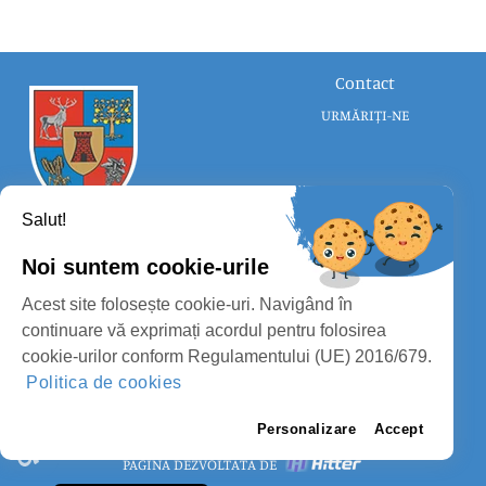
Contact
URMĂRIȚI-NE
Salut!
Noi suntem cookie-urile
CONSILIUL JUDEȚEAN SATU MARE
Acest site folosește cookie-uri. Navigând în
PROTECȚIA DATELOR PERSONALE
continuare vă exprimați acordul pentru folosirea
cookie-urilor conform Regulamentului (UE) 2016/679.
MASS-MEDIA
Politica de cookies
FII PREGĂTIT
PAGINA VECHE
Personalizare
Accept
PAGINĂ DEZVOLTATĂ DE