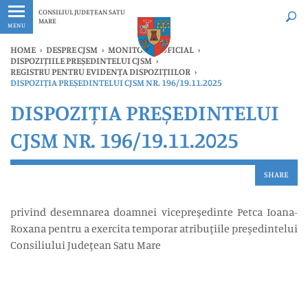
Ultimele
Oricând
CONSILIUL JUDEȚEAN SATU
MARE
MENU
HOME
›
DESPRE CJSM
›
MONITORUL OFICIAL
›
DISPOZIȚIILE PREȘEDINTELUI CJSM
›
REGISTRU PENTRU EVIDENȚA DISPOZIȚIILOR
›
DISPOZIȚIA PREȘEDINTELUI CJSM NR. 196/19.11.2025
DISPOZIȚIA PREȘEDINTELUI
CJSM NR. 196/19.11.2025
SHARE
privind desemnarea doamnei vicepreşedinte Petca Ioana-
Roxana pentru a exercita temporar atribuţiile preşedintelui
Consiliului Judeţean Satu Mare