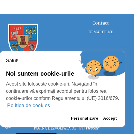
Contact
URMĂRIȚI-NE
Salut!
Noi suntem cookie-urile
CONSILIUL JUDEȚEAN SATU MARE
Acest site folosește cookie-uri. Navigând în
PROTECȚIA DATELOR PERSONALE
continuare vă exprimați acordul pentru folosirea
cookie-urilor conform Regulamentului (UE) 2016/679.
MASS-MEDIA
Politica de cookies
FII PREGĂTIT
PAGINA VECHE
Personalizare
Accept
PAGINĂ DEZVOLTATĂ DE