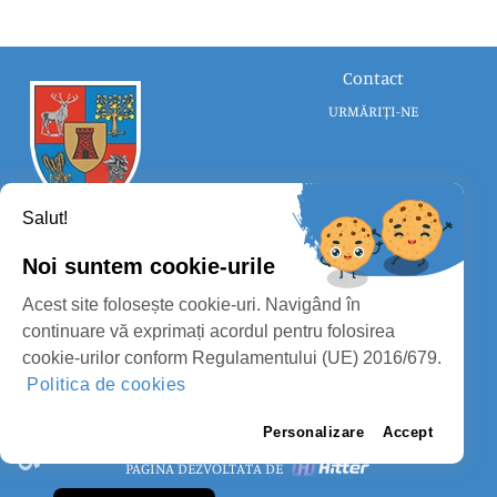
Contact
URMĂRIȚI-NE
Salut!
Noi suntem cookie-urile
CONSILIUL JUDEȚEAN SATU MARE
Acest site folosește cookie-uri. Navigând în
PROTECȚIA DATELOR PERSONALE
continuare vă exprimați acordul pentru folosirea
cookie-urilor conform Regulamentului (UE) 2016/679.
MASS-MEDIA
Politica de cookies
FII PREGĂTIT
PAGINA VECHE
Personalizare
Accept
PAGINĂ DEZVOLTATĂ DE