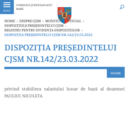
Ultimele
Oricând
CONSILIUL JUDEȚEAN SATU
MARE
MENU
HOME
›
DESPRE CJSM
›
MONITORUL OFICIAL
›
DISPOZIȚIILE PREȘEDINTELUI CJSM
›
REGISTRU PENTRU EVIDENȚA DISPOZIȚIILOR
›
DISPOZIȚIA PREȘEDINTELUI CJSM NR.142/23.03.2022
DISPOZIȚIA PREȘEDINTELUI
CJSM NR.142/23.03.2022
SHARE
privind stabilirea salariului lunar de bază al doamnei
PAULIUC NICOLETA