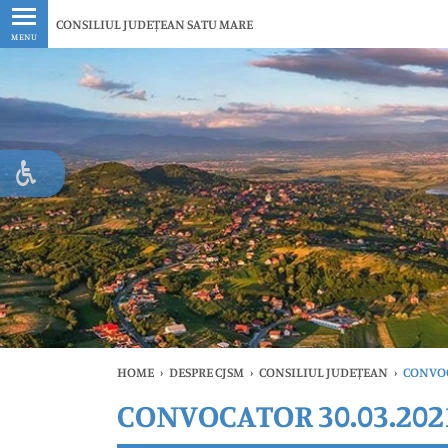
Ultimele
CONSILIUL JUDEȚEAN SATU MARE
MENU
HOME
›
DESPRE CJSM
›
CONSILIUL JUDEȚEAN
›
CONVOC
CONVOCATOR 30.03.202