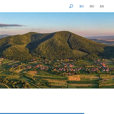
RO
HU
EN