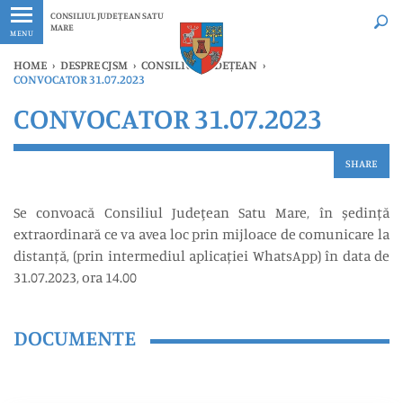
Ultimele
Oricând
CONSILIUL JUDEȚEAN SATU
MARE
MENU
HOME
›
DESPRE CJSM
›
CONSILIUL JUDEȚEAN
›
CONVOCATOR 31.07.2023
CONVOCATOR 31.07.2023
SHARE
Se convoacă Consiliul Judeţean Satu Mare, în ședință
extraordinară ce va avea loc prin mijloace de comunicare la
distanță, (prin intermediul aplicației WhatsApp) în data de
31.07.2023, ora 14.00
DOCUMENTE