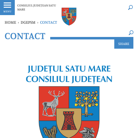
Ultimele
Oricând
CONSILIUL JUDEȚEAN SATU
MARE
MENU
HOME
›
DGEPSM
›
CONTACT
×
CONTACT
Ultimele
Oricând
SHARE