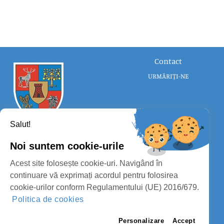
Contact
URMĂRIȚI-NE
Salut!
Noi suntem cookie-urile
CONSILIUL JUDEȚEAN SATU MARE
Acest site folosește cookie-uri. Navigând în
PROTECȚIA DATELOR PERSONALE
continuare vă exprimați acordul pentru folosirea
cookie-urilor conform Regulamentului (UE) 2016/679.
MASS-MEDIA
Politica de cookies
FII PREGĂTIT
PAGINA VECHE
Personalizare
Accept