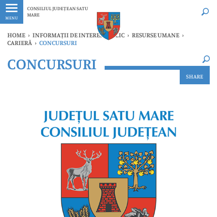
Ultimele
Oricând
CONSILIUL JUDEȚEAN SATU
MARE
MENU
HOME
›
INFORMAȚII DE INTERES PUBLIC
›
RESURSE UMANE
›
CARIERĂ
›
CONCURSURI
×
CONCURSURI
Ultimele
Oricând
SHARE