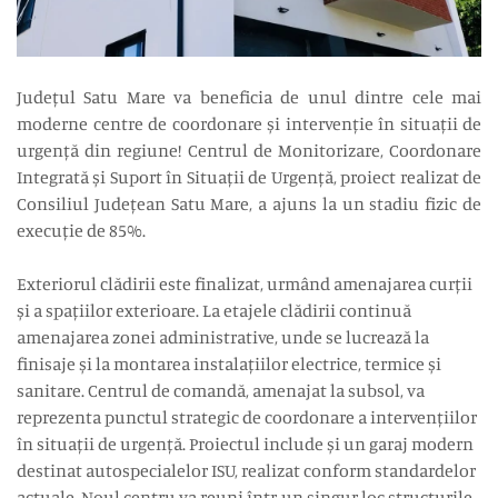
Județul Satu Mare va beneficia de unul dintre cele mai
moderne centre de coordonare și intervenție în situații de
urgență din regiune! Centrul de Monitorizare, Coordonare
Integrată și Suport în Situații de Urgență, proiect realizat de
Consiliul Județean Satu Mare, a ajuns la un stadiu fizic de
execuție de 85%.
Exteriorul clădirii este finalizat, urmând amenajarea curții
și a spațiilor exterioare. La etajele clădirii continuă
amenajarea zonei administrative, unde se lucrează la
finisaje și la montarea instalațiilor electrice, termice și
sanitare. Centrul de comandă, amenajat la subsol, va
reprezenta punctul strategic de coordonare a intervențiilor
în situații de urgență. Proiectul include și un garaj modern
destinat autospecialelor ISU, realizat conform standardelor
actuale. Noul centru va reuni într-un singur loc structurile