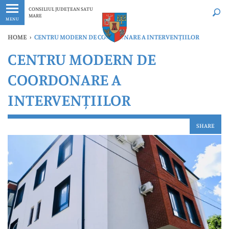
Ultimele
Oricând
CONSILIUL JUDEȚEAN SATU
MARE
MENU
HOME
›
CENTRU MODERN DE COORDONARE A INTERVENȚIILOR
CENTRU MODERN DE
COORDONARE A
INTERVENȚIILOR
SHARE