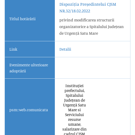
Dispoziția Președintelui CJSM
NR.32/18.02.2022
Titlul hotărârii
privind modificarea structurii
organizatorice a Spitalului Județean
de Urgență Satu Mare
Link
Detalii
Evenimente ulterioare
adoptării
Instituției
prefectului,
Spitalului
Județean de
Urgență Satu
psm::web.comunicata
Mare si
Serviciului
resurse
umane,
salarizare din
cadrul CJSM