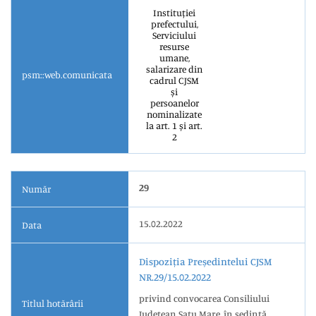
Instituției
prefectului,
Serviciului
resurse
umane,
salarizare din
psm::web.comunicata
cadrul CJSM
și
persoanelor
nominalizate
la art. 1 și art.
2
29
Număr
15.02.2022
Data
Dispoziția Președintelui CJSM
NR.29/15.02.2022
privind convocarea Consiliului
Titlul hotărârii
Judeţean Satu Mare, în şedinţă