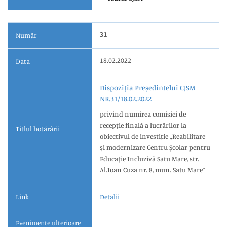
31
Număr
18.02.2022
Data
Dispoziția Președintelui CJSM
NR.31/18.02.2022
privind numirea comisiei de
recepție finală a lucrărilor la
Titlul hotărârii
obiectivul de investiție „Reabilitare
și modernizare Centru Școlar pentru
Educație Incluzivă Satu Mare, str.
Al.Ioan Cuza nr. 8, mun. Satu Mare”
Link
Detalii
Evenimente ulterioare