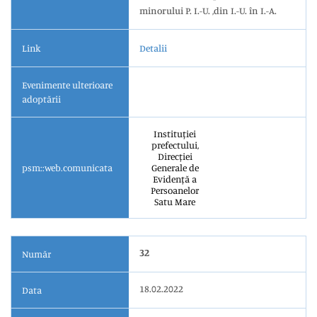
minorului P. I.-U. ,din I.-U. în I.-A.
Link
Detalii
Evenimente ulterioare
adoptării
Instituției
prefectului,
Direcției
psm::web.comunicata
Generale de
Evidență a
Persoanelor
Satu Mare
32
Număr
18.02.2022
Data