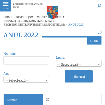
Ultimele
Oricând
CONSILIUL JUDEȚEAN SATU
MARE
MENU
HOME
›
DESPRE CJSM
›
MONITORUL OFICIAL
›
DISPOZIȚIILE PREȘEDINTELUI CJSM
›
REGISTRU PENTRU EVIDENȚA DISPOZIȚIILOR
›
ANUL 2022
×
ANUL 2022
Ultimele
Oricând
SHARE
Număr:
Luna:
-- Selectează --
An:
Filtrează
-- Selectează --
37
Număr