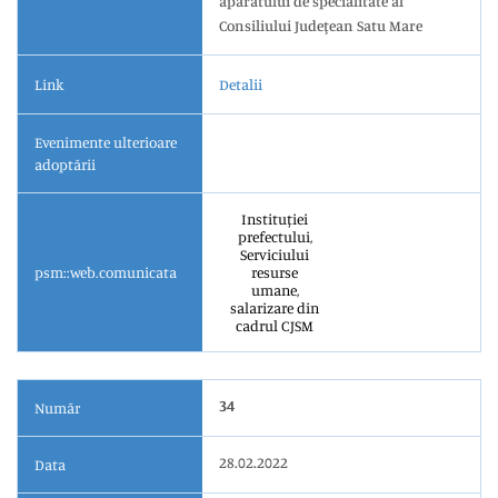
aparatului de specialitate al
Consiliului Judeţean Satu Mare
Link
Detalii
Evenimente ulterioare
adoptării
Instituției
prefectului,
Serviciului
psm::web.comunicata
resurse
umane,
salarizare din
cadrul CJSM
34
Număr
28.02.2022
Data