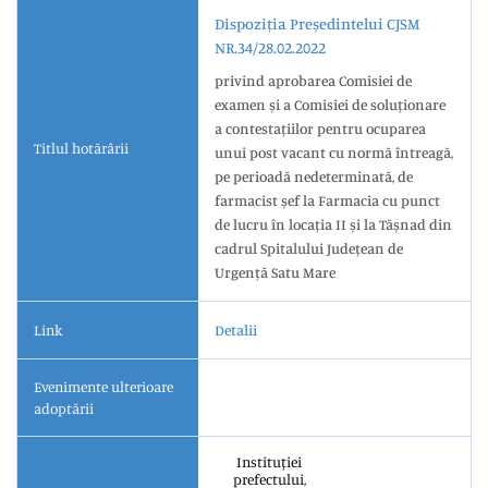
Dispoziția Președintelui CJSM
NR.34/28.02.2022
privind aprobarea Comisiei de
examen și a Comisiei de soluționare
a contestațiilor pentru ocuparea
Titlul hotărârii
unui post vacant cu normă întreagă,
pe perioadă nedeterminată, de
farmacist șef la Farmacia cu punct
de lucru în locația II și la Tășnad din
cadrul Spitalului Județean de
Urgență Satu Mare
Link
Detalii
Evenimente ulterioare
adoptării
Instituției
prefectului,