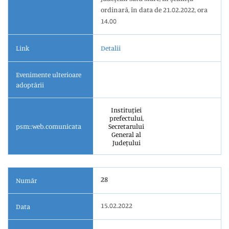
ordinară, în data de 21.02.2022, ora
14.00
Link
Detalii
Evenimente ulterioare
adoptării
Instituției
prefectului,
psm::web.comunicata
Secretarului
General al
Județului
28
Număr
15.02.2022
Data