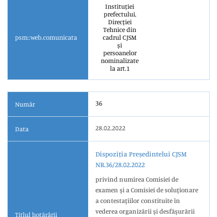
Instituției
prefectului,
Direcției
Tehnice din
psm::web.comunicata
cadrul CJSM
și
persoanelor
nominalizate
la art.1
36
Număr
28.02.2022
Data
Dispoziția Președintelui CJSM
NR.36/28.02.2022
privind numirea Comisiei de
examen şi a Comisiei de soluţionare
a contestaţiilor constituite în
vederea organizării şi desfăşurării
Titlul hotărârii