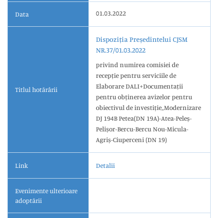
01.03.2022
Data
Dispoziția Președintelui CJSM
NR.37/01.03.2022
privind numirea comisiei de
recepție pentru serviciile de
Elaborare DALI+Documentații
Titlul hotărârii
pentru obținerea avizelor pentru
obiectivul de investiție„Modernizare
DJ 194B Petea(DN 19A)-Atea-Peleș-
Pelișor-Bercu-Bercu Nou-Micula-
Agriș-Ciuperceni (DN 19)
Link
Detalii
Evenimente ulterioare
adoptării