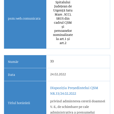
Spitalului
Județean de
Urgență Satu
Mare , SCCi,
psm::web.comunicata
SRUS din
cadrul CJSM
și
persoanelor
nominalizate
la art.1 și
art.2
33
Număr
24.02.2022
Data
Dispoziția Președintelui CJSM
NR.33/24.02.2022
privind adminterea cererii doamnei
Titlul hotărârii
V.-E., de schimbare pe cale
administrativa a prenumelui