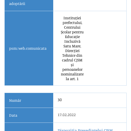
adoptării
Instituției
prefectului,
Centrului
Școlar pentru
Educație
Incluzivă
Satu Mare,
psm::web.comunicata
Direcției
Tehnice din
cadrul CJSM
și
persoanelor
nominalizate
la art. 1
30
Număr
17.02.2022
Data
Dispoziția Președintelui CJSM