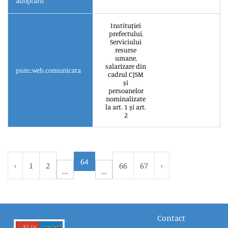
adoptării
Instituției
prefectului,
Serviciului
resurse
umane,
salarizare din
psm::web.comunicata
cadrul CJSM
și
persoanelor
nominalizate
la art. 1 și art.
2
64
‹
1
2
66
67
›
Contact