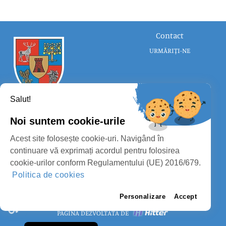
Contact
URMĂRIȚI-NE
Salut!
Noi suntem cookie-urile
CONSILIUL JUDEȚEAN SATU MARE
Acest site folosește cookie-uri. Navigând în
PROTECȚIA DATELOR PERSONALE
continuare vă exprimați acordul pentru folosirea
cookie-urilor conform Regulamentului (UE) 2016/679.
MASS-MEDIA
Politica de cookies
FII PREGĂTIT
PAGINA VECHE
Personalizare
Accept
PAGINĂ DEZVOLTATĂ DE