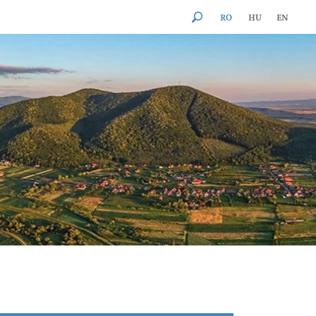
RO
HU
EN