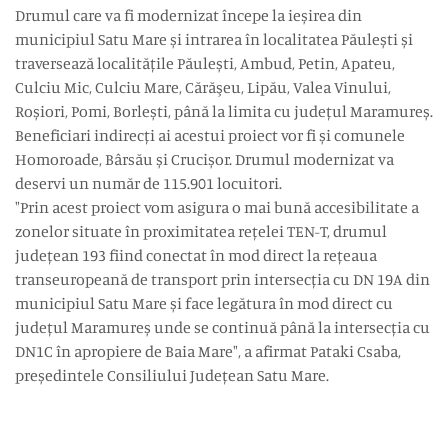
Drumul care va fi modernizat începe la ieșirea din
municipiul Satu Mare și intrarea în localitatea Păulești și
traversează localitățile Păulești, Ambud, Petin, Apateu,
Culciu Mic, Culciu Mare, Cărăşeu, Lipău, Valea Vinului,
Roșiori, Pomi, Borlești, până la limita cu județul Maramureș.
Beneficiari indirecți ai acestui proiect vor fi și comunele
Homoroade, Bârsău și Crucișor. Drumul modernizat va
deservi un număr de 115.901 locuitori.
"Prin acest proiect vom asigura o mai bună accesibilitate a
zonelor situate în proximitatea rețelei TEN-T, drumul
județean 193 fiind conectat în mod direct la rețeaua
transeuropeană de transport prin intersecția cu DN 19A din
municipiul Satu Mare și face legătura în mod direct cu
județul Maramureș unde se continuă până la intersecția cu
DN1C în apropiere de Baia Mare", a afirmat Pataki Csaba,
președintele Consiliului Județean Satu Mare.