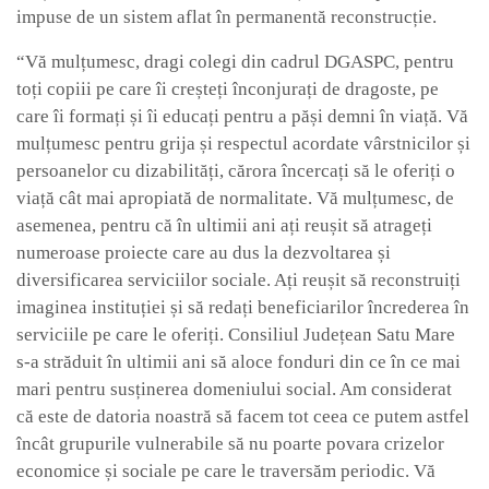
impuse de un sistem aflat în permanentă reconstrucție.
“
Vă mulțumesc, dragi colegi din cadrul DGASPC, pentru
toți copiii pe care îi creșteți înconjurați de dragoste, pe
care îi formați și îi educați pentru a păși demni în viață. Vă
mulțumesc pentru grija și respectul acordate vârstnicilor și
persoanelor cu dizabilități, cărora încercați să le oferiți o
viață cât mai apropiată de normalitate. Vă mulțumesc, de
asemenea, pentru că în ultimii ani ați reușit să atrageți
numeroase proiecte care au dus la dezvoltarea și
diversificarea serviciilor sociale. Ați reușit să reconstruiți
imaginea instituției și să redați beneficiarilor încrederea în
serviciile pe care le oferiți. Consiliul Județean Satu Mare
s-a străduit în ultimii ani să aloce fonduri din ce în ce mai
mari pentru susținerea domeniului social. Am considerat
că este de datoria noastră să facem tot ceea ce putem astfel
încât grupurile vulnerabile să nu poarte povara crizelor
economice și sociale pe care le traversăm periodic. Vă