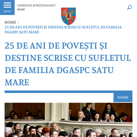
Ultimele
Oricând
CONSILIUL JUDEȚEAN SATU
MARE
MENU
HOME
›
25 DE ANI DE POVEȘTI ȘI DESTINE SCRISE CU SUFLETUL DE FAMILIA
DGASPC SATU MARE
25 DE ANI DE POVEȘTI ȘI
DESTINE SCRISE CU SUFLETUL
DE FAMILIA DGASPC SATU
MARE
SHARE