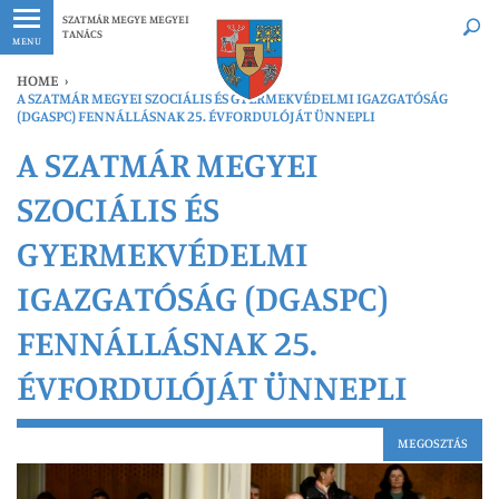
Legfrissebb
Bármikor
SZATMÁR MEGYE MEGYEI
TANÁCS
MENU
HOME
›
A SZATMÁR MEGYEI SZOCIÁLIS ÉS GYERMEKVÉDELMI IGAZGATÓSÁG
(DGASPC) FENNÁLLÁSNAK 25. ÉVFORDULÓJÁT ÜNNEPLI
A SZATMÁR MEGYEI
SZOCIÁLIS ÉS
GYERMEKVÉDELMI
IGAZGATÓSÁG (DGASPC)
FENNÁLLÁSNAK 25.
ÉVFORDULÓJÁT ÜNNEPLI
MEGOSZTÁS