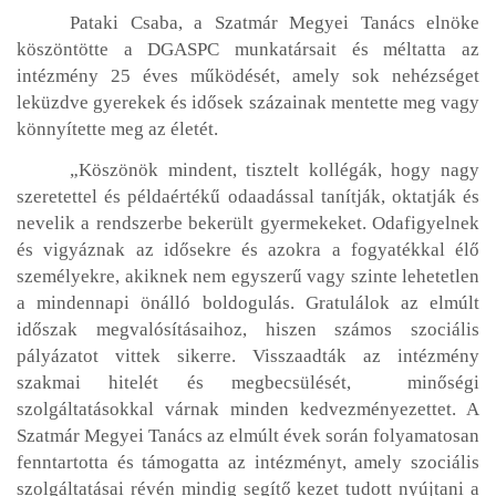
Pataki Csaba, a Szatmár Megyei Tanács elnöke
köszöntötte a DGASPC munkatársait és méltatta az
intézmény 25 éves működését, amely sok nehézséget
leküzdve gyerekek és idősek százainak mentette meg vagy
könnyítette meg az életét.
„Köszönök mindent, tisztelt kollégák, hogy nagy
szeretettel és példaértékű odaadással tanítják, oktatják és
nevelik a rendszerbe bekerült gyermekeket. Odafigyelnek
és vigyáznak az idősekre és azokra a fogyatékkal élő
személyekre, akiknek nem egyszerű vagy szinte lehetetlen
a mindennapi önálló boldogulás. Gratulálok az elmúlt
időszak megvalósításaihoz, hiszen számos szociális
pályázatot vittek sikerre. Visszaadták az intézmény
szakmai hitelét és megbecsülését, minőségi
szolgáltatásokkal várnak minden kedvezményezettet. A
Szatmár Megyei Tanács az elmúlt évek során folyamatosan
fenntartotta és támogatta az intézményt, amely szociális
szolgáltatásai révén mindig segítő kezet tudott nyújtani a