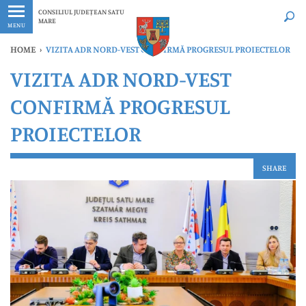
Ultimele
Oricând
CONSILIUL JUDEȚEAN SATU
MARE
MENU
HOME
›
VIZITA ADR NORD-VEST CONFIRMĂ PROGRESUL PROIECTELOR
VIZITA ADR NORD-VEST
CONFIRMĂ PROGRESUL
PROIECTELOR
SHARE