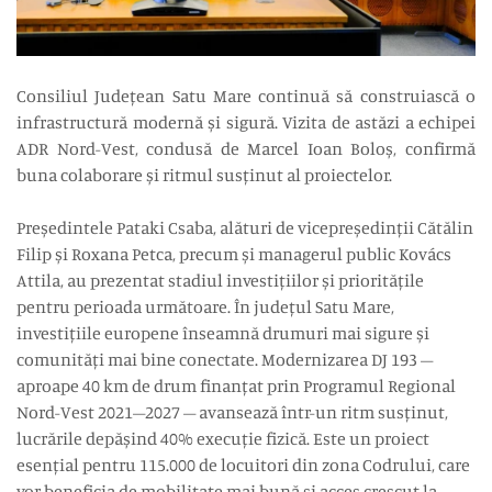
Consiliul Județean Satu Mare continuă să construiască o
infrastructură modernă și sigură. Vizita de astăzi a echipei
ADR Nord-Vest, condusă de Marcel Ioan Boloș, confirmă
buna colaborare și ritmul susținut al proiectelor.
Președintele Pataki Csaba, alături de vicepreședinții Cătălin
Filip și Roxana Petca, precum și managerul public Kovács
Attila, au prezentat stadiul investițiilor și prioritățile
pentru perioada următoare. În județul Satu Mare,
investițiile europene înseamnă drumuri mai sigure și
comunități mai bine conectate. Modernizarea DJ 193 –
aproape 40 km de drum finanțat prin Programul Regional
Nord-Vest 2021–2027 – avansează într-un ritm susținut,
lucrările depășind 40% execuție fizică. Este un proiect
esențial pentru 115.000 de locuitori din zona Codrului, care
vor beneficia de mobilitate mai bună și acces crescut la