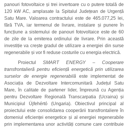
panouri fotovoltaice și trei invertoare cu o putere totală de
120 kW AC, amplasate la Spitalul Județean de Urgență
Satu Mare. Valoarea contractului este de 465.077,25 lei,
fără TVA, iar termenul de livrare, instalare și punere în
funcțiune a sistemului de panouri fotovoltaice este de 60
de zile de la emiterea ordinului de livrare. Prin această
investiție va crește gradul de utilizare a energiei din surse
regenerabile și vor fi reduse costurile cu energia electrică.
Proiectul
SMART ENERGY – Cooperare
transfrontalieră pentru eficiență energetică prin utilizarea
surselor de energie regenerabilă
este implementat de
Asociația de Dezvoltare Intercomunitară Județul Satu
Mare, în calitate de partener lider, împreună cu Agenția
pentru Dezvoltare Regională Transcarpatia (Ucraina) și
Municipiul Újfehértó (Ungaria). Obiectivul principal al
proiectului este consolidarea cooperării transfrontaliere în
domeniul eficienței energetice și al energiei regenerabile
prin implementarea unor activități comune care contribuie