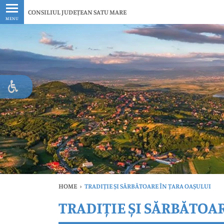
Ultimele
CONSILIUL JUDEȚEAN SATU MARE
MENU
HOME
›
TRADIȚIE ȘI SĂRBĂTOARE ÎN ȚARA OAȘULUI
TRADIȚIE ȘI SĂRBĂTOA