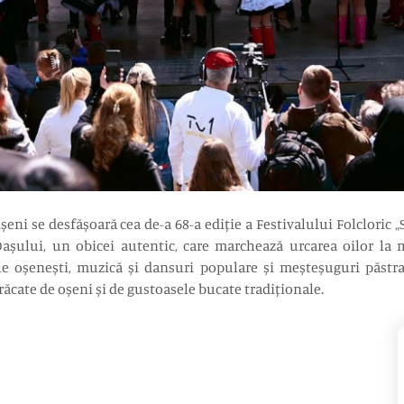
șeni se desfășoară cea de-a 68-a ediție a Festivalului Folclori
 Oașului, un obicei autentic, care marchează urcarea oilor la 
ale oșenești, muzică și dansuri populare și meșteșuguri păstr
ăcate de oșeni și de gustoasele bucate tradiționale.