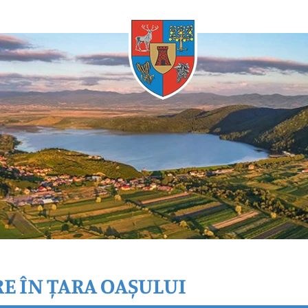
Oricând
RE ÎN ȚARA OAȘULUI