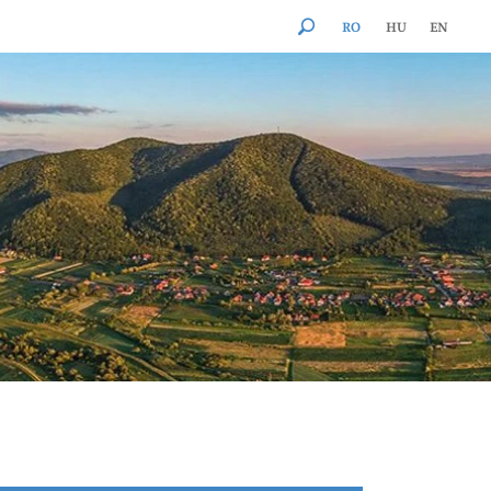
RO
HU
EN