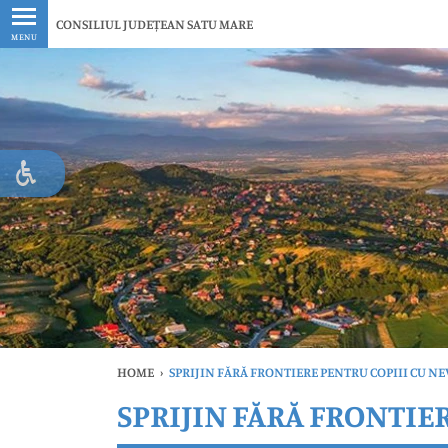
Ultimele
CONSILIUL JUDEȚEAN SATU MARE
MENU
HOME
›
SPRIJIN FĂRĂ FRONTIERE PENTRU COPIII CU NE
SPRIJIN FĂRĂ FRONTIER