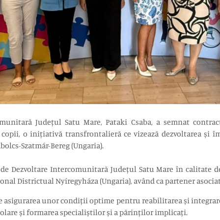
comunitară Județul Satu Mare, Pataki Csaba, a semnat contrac
 copii, o inițiativă transfrontalieră ce vizează dezvoltarea și 
abolcs-Szatmár-Bereg (Ungaria).
de Dezvoltare Intercomunitară Județul Satu Mare în calitate de
onal Districtual Nyíregyháza (Ungaria), având ca partener asocia
e asigurarea unor condiții optime pentru reabilitarea și integra
lare și formarea specialiștilor și a părinților implicați.