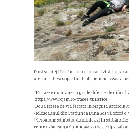
Dacă sunteți în căutarea unor activități relaxant
oferim câteva sugestii ideale pentru această pe
-16 trasee montane cu grade diferite de dificult
https://www.cjsm.ro/trasee-turistice
-Două trasee de via ferrata în Măgura Bătarciul
-Telescaunul din Stațiunea Luna Șes vă oferă o p
🕐Program: sâmbăta, duminica și în sărbătorile l
Pentru siguranța dumneavoastră, echipa Salvamo