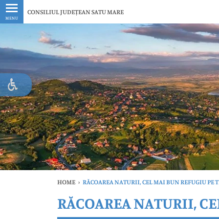
Ultimele
CONSILIUL JUDEȚEAN SATU MARE
MENU
HOME
›
RĂCOAREA NATURII, CEL MAI BUN REFUGIU PE T
RĂCOAREA NATURII, CEL