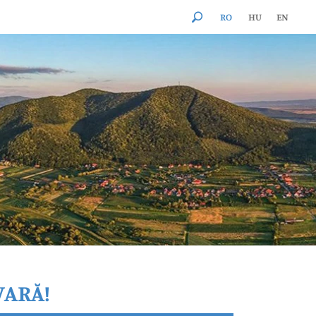
RO
HU
EN
VARĂ!