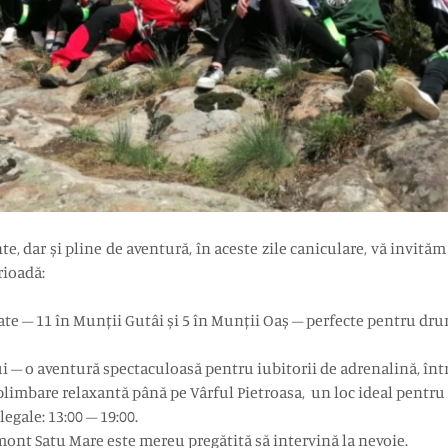
e, dar și pline de aventură, în aceste zile caniculare, vă invităm
rioadă:
ate – 11 în Munții Gutâi și 5 în Munții Oaș – perfecte pentru drum
ui – o aventură spectaculoasă pentru iubitorii de adrenalină, înt
limbare relaxantă până pe Vârful Pietroasa, un loc ideal pentru fo
egale: 13:00 – 19:00.
nt Satu Mare este mereu pregătită să intervină la nevoie.