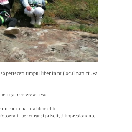
 să petreceți timpul liber în mijlocul naturii. Vă
eții și recreere activă:
r-un cadru natural deosebit.
tografii, aer curat și priveliști impresionante.