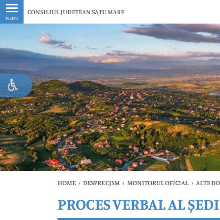
Ultimele
CONSILIUL JUDEȚEAN SATU MARE
MENU
HOME
›
DESPRE CJSM
›
MONITORUL OFICIAL
›
ALTE D
PROCES VERBAL AL ȘEDI