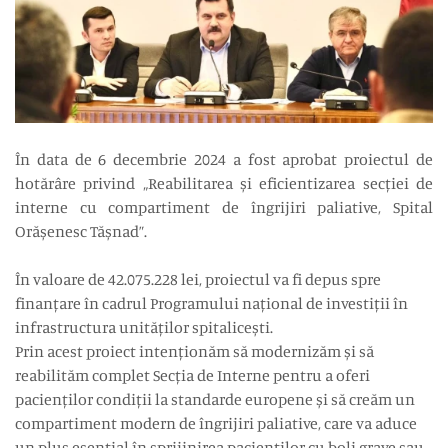
În data de 6 decembrie 2024 a fost aprobat proiectul de
hotărâre privind „Reabilitarea și eficientizarea secției de
interne cu compartiment de îngrijiri paliative, Spital
Orășenesc Tășnad”.
În valoare de 42.075.228 lei, proiectul va fi depus spre
finanțare în cadrul Programului național de investiții în
infrastructura unităților spitalicești.
Prin acest proiect intenționăm să modernizăm și să
reabilităm complet Secția de Interne pentru a oferi
pacienților condiții la standarde europene și să creăm un
compartiment modern de îngrijiri paliative, care va aduce
un plus esențial în sprijinirea pacienților cu boli grave sau