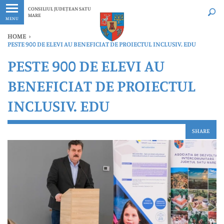
Ultimele
Oricând
CONSILIUL JUDEȚEAN SATU
MARE
MENU
HOME
›
PESTE 900 DE ELEVI AU BENEFICIAT DE PROIECTUL INCLUSIV. EDU
PESTE 900 DE ELEVI AU
BENEFICIAT DE PROIECTUL
INCLUSIV. EDU
SHARE