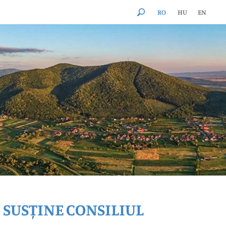
RO
HU
EN
 SUSȚINE CONSILIUL