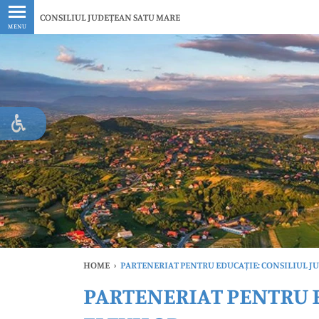
Ultimele
CONSILIUL JUDEȚEAN SATU MARE
MENU
HOME
›
PARTENERIAT PENTRU EDUCAȚIE: CONSILIUL J
PARTENERIAT PENTRU E