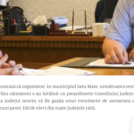
ționează să organizeze, în municipiul Satu Mare, următoarea ses
levilor sătmăreni s-au întâlnit cu președintele Consiliului Județ
 ca județul nostru să fie gazda unui eveniment de asemenea a
uni peste 100 de elevi din toate județele țării.