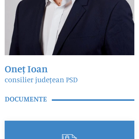
Oneț Ioan
consilier județean PSD
DOCUMENTE