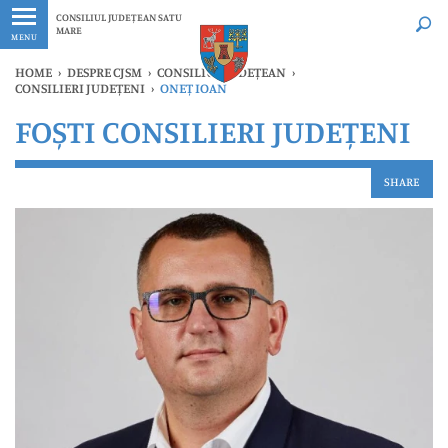
Ultimele
Oricând
CONSILIUL JUDEȚEAN SATU
MARE
MENU
HOME
›
DESPRE CJSM
›
CONSILIUL JUDEȚEAN
›
CONSILIERI JUDEȚENI
›
ONEȚ IOAN
FOȘTI CONSILIERI JUDEȚENI
SHARE