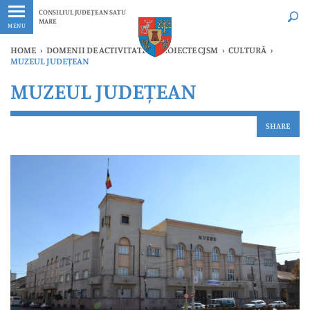
Ultimele
Oricând
CONSILIUL JUDEȚEAN SATU
MARE
MENU
HOME
›
DOMENII DE ACTIVITATE ȘI PROIECTE CJSM
›
CULTURĂ
›
MUZEUL JUDEȚEAN
MUZEUL JUDEȚEAN
SHARE