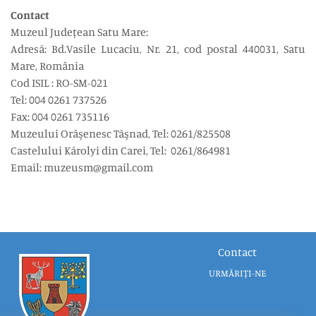
Contact
Muzeul Județean Satu Mare:
Adresă: Bd.Vasile Lucaciu, Nr. 21, cod postal 440031, Satu
Mare, România
Cod ISIL : RO-SM-021
Tel: 004 0261 737526
Fax: 004 0261 735116
Muzeului Orăşenesc Tăşnad, Tel: 0261/825508
Castelului Károlyi din Carei, Tel: 0261/864981
Email: muzeusm@gmail.com
Contact
URMĂRIȚI-NE