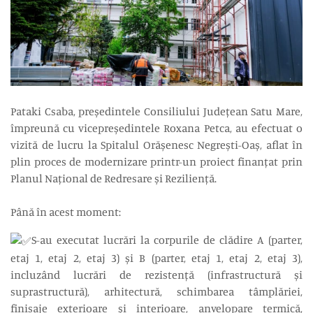
Pataki Csaba, președintele Consiliului Județean Satu Mare,
împreună cu vicepreședintele Roxana Petca, au efectuat o
vizită de lucru la Spitalul Orășenesc Negrești-Oaș, aflat în
plin proces de modernizare printr-un proiect finanțat prin
Planul Național de Redresare și Reziliență.
Până în acest moment:
S-au executat lucrări la corpurile de clădire A (parter,
etaj 1, etaj 2, etaj 3) și B (parter, etaj 1, etaj 2, etaj 3),
incluzând lucrări de rezistență (infrastructură și
suprastructură), arhitectură, schimbarea tâmplăriei,
finisaje exterioare și interioare, anvelopare termică,