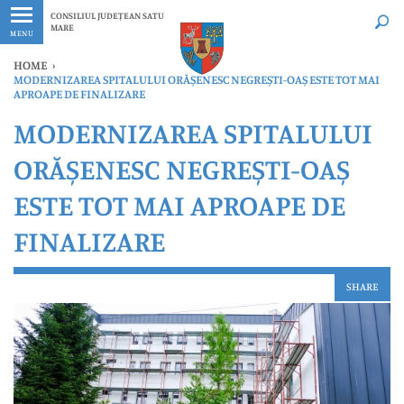
Ultimele
Oricând
CONSILIUL JUDEȚEAN SATU
MARE
MENU
HOME
›
MODERNIZAREA SPITALULUI ORĂȘENESC NEGREȘTI-OAȘ ESTE TOT MAI
APROAPE DE FINALIZARE
MODERNIZAREA SPITALULUI
ORĂȘENESC NEGREȘTI-OAȘ
ESTE TOT MAI APROAPE DE
FINALIZARE
SHARE