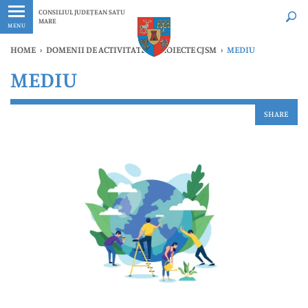
Ultimele
Oricând
CONSILIUL JUDEȚEAN SATU
MARE
MENU
HOME
›
DOMENII DE ACTIVITATE ȘI PROIECTE CJSM
›
MEDIU
MEDIU
SHARE