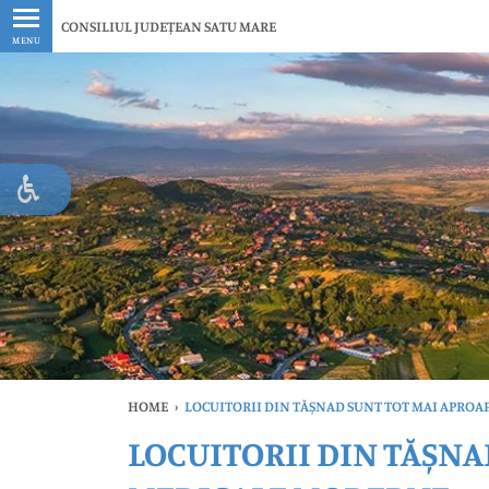
Ultimele
CONSILIUL JUDEȚEAN SATU MARE
MENU
HOME
›
LOCUITORII DIN TĂȘNAD SUNT TOT MAI APROAP
LOCUITORII DIN TĂȘNAD