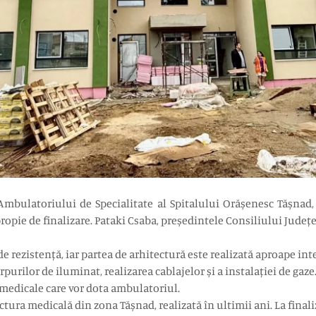
a Ambulatoriului de Specialitate al Spitalului Orășenesc Tășna
ropie de finalizare. Pataki Csaba, președintele Consiliului Județea
 de rezistență, iar partea de arhitectură este realizată aproape int
rpurilor de iluminat, realizarea cablajelor și a instalației de gaz
 medicale care vor dota ambulatoriul.
tura medicală din zona Tășnad, realizată în ultimii ani. La finali