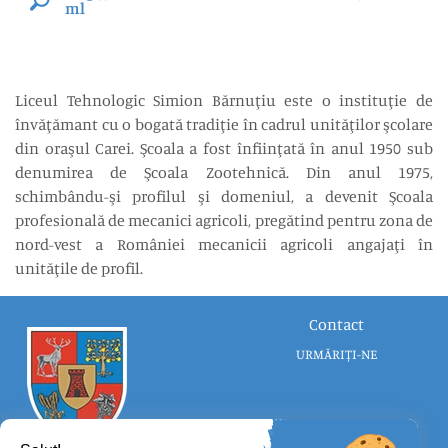
ml
Liceul Tehnologic Simion Bărnuţiu este o instituţie de
învăţămant cu o bogată tradiţie în cadrul unităţilor şcolare
din oraşul Carei. Şcoala a fost înfiinţată în anul 1950 sub
denumirea de Şcoala Zootehnică. Din anul 1975,
schimbându-şi profilul şi domeniul, a devenit Şcoala
profesională de mecanici agricoli, pregătind pentru zona de
nord-vest a României mecanicii agricoli angajaţi în
unităţile de profil.
Contact
URMĂRIȚI-NE