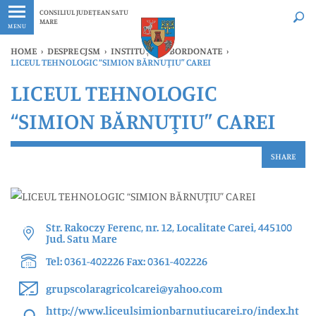
Ultimele
Oricând
CONSILIUL JUDEȚEAN SATU
MARE
MENU
HOME
›
DESPRE CJSM
›
INSTITUȚII SUBORDONATE
›
LICEUL TEHNOLOGIC “SIMION BĂRNUŢIU” CAREI
LICEUL TEHNOLOGIC
“SIMION BĂRNUŢIU” CAREI
SHARE
Str. Rakoczy Ferenc, nr. 12, Localitate Carei, 445100
Jud. Satu Mare
Tel: 0361-402226 Fax: 0361-402226
grupscolaragricolcarei@yahoo.com
http://www.liceulsimionbarnutiucarei.ro/index.ht