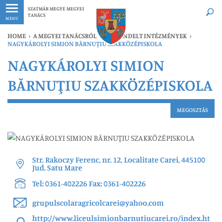
Legfrissebb
Bármikor
SZATMÁR MEGYE MEGYEI
TANÁCS
MENU
HOME
›
A MEGYEI TANÁCSRÓL
›
ALÁRENDELT INTÉZMÉNYEK
›
NAGYKÁROLYI SIMION BĂRNUŢIU SZAKKÖZÉPISKOLA
NAGYKÁROLYI SIMION
BĂRNUŢIU SZAKKÖZÉPISKOLA
MEGOSZTÁS
Str. Rakoczy Ferenc, nr. 12, Localitate Carei, 445100
Jud. Satu Mare
Tel: 0361-402226 Fax: 0361-402226
grupulscolaragricolcarei@yahoo.com
http://www.liceulsimionbarnutiucarei.ro/index.ht