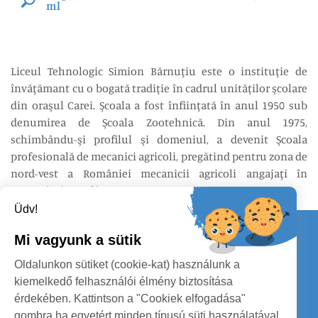
ml
Liceul Tehnologic Simion Bărnuţiu este o instituţie de
învăţămant cu o bogată tradiţie în cadrul unităţilor şcolare
din oraşul Carei. Şcoala a fost înfiinţată în anul 1950 sub
denumirea de Şcoala Zootehnică. Din anul 1975,
schimbându-şi profilul şi domeniul, a devenit Şcoala
profesională de mecanici agricoli, pregătind pentru zona de
nord-vest a României mecanicii agricoli angajaţi în
unităţile de profil.
Üdv!
Kapcsolat
Mi vagyunk a sütik
KÖVESSENEK
Oldalunkon sütiket (cookie-kat) használunk a
kiemelkedő felhasználói élmény biztosítása
érdekében. Kattintson a "Cookiek elfogadása"
gombra ha egyetért minden típusú süti használatával