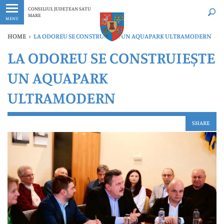
Ultimele
Oricând
CONSILIUL JUDEȚEAN SATU
MARE
MENU
HOME
›
LA ODOREU SE CONSTRUIEȘTE UN AQUAPARK ULTRAMODERN
LA ODOREU SE CONSTRUIEȘTE
UN AQUAPARK
ULTRAMODERN
SHARE