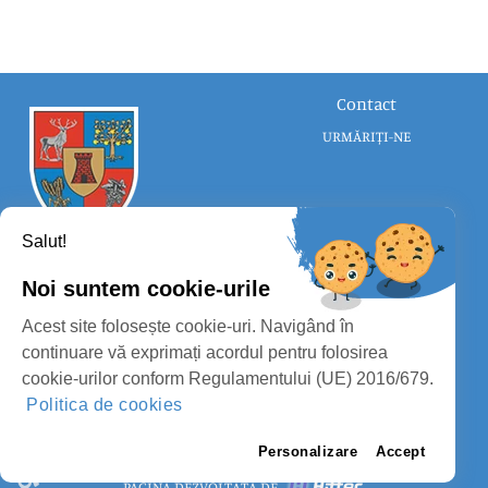
Contact
URMĂRIȚI-NE
Salut!
Noi suntem cookie-urile
CONSILIUL JUDEȚEAN SATU MARE
Acest site folosește cookie-uri. Navigând în
PROTECȚIA DATELOR PERSONALE
continuare vă exprimați acordul pentru folosirea
cookie-urilor conform Regulamentului (UE) 2016/679.
MASS-MEDIA
Politica de cookies
FII PREGĂTIT
PAGINA VECHE
Personalizare
Accept
PAGINĂ DEZVOLTATĂ DE