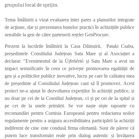
grupului local de sprijin.
Tema întâlnirii a vizat
evaluarea inter pares a planurilor integrate
de acţiune, dar și p
rezentarea bunelor practici în achizițiile publice
sensibile la gen de către partenerii rețelei GenProcure.
Prezent la lucrările întâlnirii la
Casa Dăinuirii, Pataki Csaba,
președintele Consiliului Județean Satu Mare și al Asociației a
declarat: ″Evenimentul de la Újfehértó și Satu Mare a avut un
impact semnificativ în ceea ce privește promovarea egalității de
gen și a politicilor publice inovative, lucru pe care în calitatea mea
de președinte al Consiliului Județean caut să îl promovez. Acest
proiect ne-a ajutat în dezvoltarea experților în achiziții publice, și
nu doar pe cei de la Consiliul Județean, ci și pe cei de la spital și
pe cei de la unele primării. Se vor naște niște rapoarte cu
recomandări pentru Comisia Europeană pentru redactarea noilor
regulamente pentru a asigura accesibilitatea participării la achiziții
indiferent de cine este condusă firma ofertantă. Sunt de părere că
putem face transformări reale prin dialog autentic și învățarea