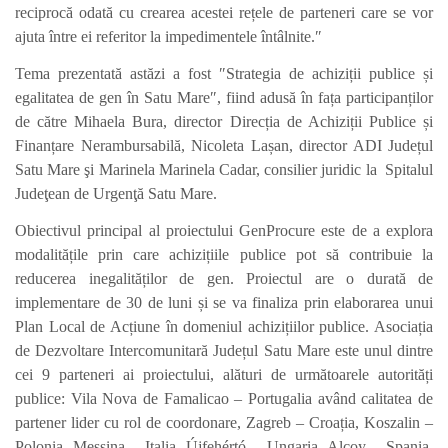
reciprocă odată cu crearea acestei rețele de parteneri care se vor
ajuta între ei referitor la impedimentele întâlnite.″
Tema prezentată astăzi a fost ″Strategia de achiziții publice și
egalitatea de gen în Satu Mare″, fiind adusă în fața participanților
de către Mihaela Bura, director Direcția de Achiziții Publice și
Finanțare Nerambursabilă, Nicoleta Lașan, director ADI Județul
Satu Mare şi Marinela Marinela Cadar, consilier juridic la Spitalul
Judeţean de Urgenţă Satu Mare.
Obiectivul principal al proiectului GenProcure este de a explora
modalitățile prin care achizițiile publice pot să contribuie la
reducerea inegalităților de gen. Proiectul are o durată de
implementare de 30 de luni și se va finaliza prin elaborarea unui
Plan Local de Acțiune în domeniul achizițiilor publice. Asociația
de Dezvoltare Intercomunitară Județul Satu Mare este unul dintre
cei 9 parteneri ai proiectului, alături de următoarele autorități
publice:
Vila Nova de Famalicao – Portugalia
având calitatea de
partener lider cu rol de coordonare,
Zagreb – Croația, Koszalin –
Polonia, Messina – Italia, Újfehértó – Ungaria, Alcoy – Spania,