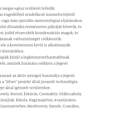
r megye egész területét lefedik.
 az engedéllyel rendelkező üzemeltetőjétől
 vagy más speciális meteorológiai eljárásokon
öri dinamika természetes pályáját követik, és
züst-jodid részecskék kondenzációs magok, és
lásának valószínűségét csökkentik.
sőt a kontinensen kívül is alkalmazzák.
e kiterjedően.
lógiák közül a legkörnyezetbarátabbnak
 felé, aminek hatására csökken a jégeső
yanazt az aktív anyagot használja a jégeső
 "Silver" projekt által javasolt technológia
 által igényelt területekre.
rvely, Borszó, Érkávás, Csomaköz, Oláhcsaholy,
közújlak, Kikola, Nagymajtény, Avasújváros,
Krasznaterebes, Mezőterem, Tarsolc, Csanálos,