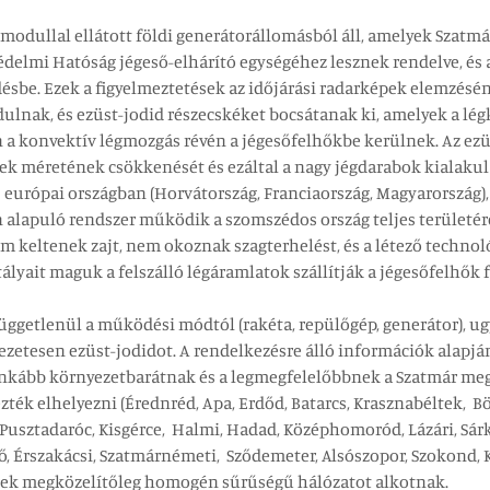
modullal ellátott földi generátorállomásból áll, amelyek Szatmá
védelmi Hatóság jégeső-elhárító egységéhez lesznek rendelve, és
sbe. Ezek a figyelmeztetések az időjárási radarképek elemzésén
nak, és ezüst-jodid részecskéket bocsátanak ki, amelyek a légk
en a konvektív légmozgás révén a jégesőfelhőkbe kerülnek. Az e
pek méretének csökkenését és ezáltal a nagy jégdarabok kialaku
európai országban (Horvátország, Franciaország, Magyarország), 
 alapuló rendszer működik a szomszédos ország teljes területér
m keltenek zajt, nem okoznak szagterhelést, és a létező techno
stályait maguk a felszálló légáramlatok szállítják a jégesőfelhők
függetlenül a működési módtól (rakéta, repülőgép, generátor), ug
tesen ezüst-jodidot. A rendelkezésre álló információk alapján a
nkább környezetbarátnak és a legmegfelelőbbnek a Szatmár megye
ték elhelyezni (Érednréd, Apa, Erdőd, Batarcs, Krasznabéltek, Bö
 Pusztadaróc, Kisgérce, Halmi, Hadad, Középhomoród, Lázári, Sár
ző, Érszakácsi, Szatmárnémeti, Sződemeter, Alsószopor, Szokond, 
ínek megközelítőleg homogén sűrűségű hálózatot alkotnak.