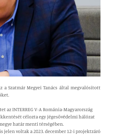
z a Szatmár Megyei Tanács által megvalósított
őket.
ktet az INTERREG V-A Románia-Magyarország
sökkentését célozta egy jégesővédelmi hálózat
 megye határ menti térségében.
is jelen voltak a 2023. december 12-i projektzáró