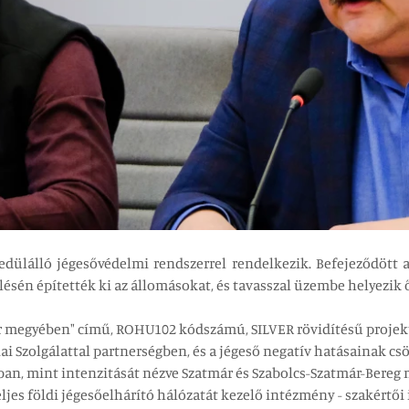
dülálló jégesővédelmi rendszerrel rendelkezik. Befejeződött a
ésén építették ki az állomásokat, és tavasszal üzembe helyezik 
ár megyében" című, ROHU102 kódszámú, SILVER rövidítésű proje
ai Szolgálattal partnerségben, és a jégeső negatív hatásainak c
an, mint intenzitását nézve Szatmár és Szabolcs-Szatmár-Bereg
jes földi jégesőelhárító hálózatát kezelő intézmény - szakértői 