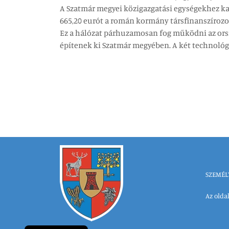
A Szatmár megyei közigazgatási egységekhez kap
665,20 eurót a román kormány társfinanszírozot
Ez a hálózat párhuzamosan fog működni az orsz
építenek ki Szatmár megyében. A két technológ
SZEMÉL
Az oldal