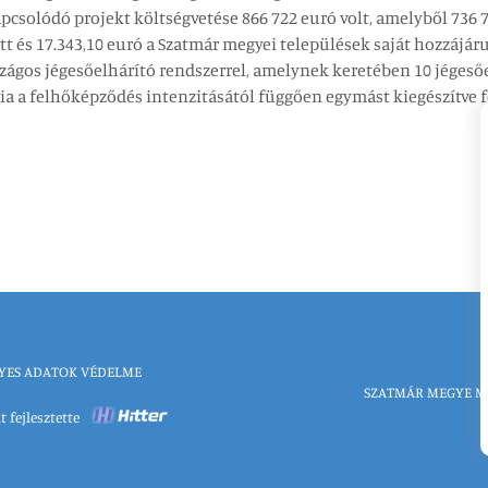
csolódó projekt költségvetése 866 722 euró volt, amelyből 736 71
t és 17.343,10 euró a Szatmár megyei települések saját hozzájáru
ágos jégesőelhárító rendszerrel, amelynek keretében 10 jégesőe
ia a felhőképződés intenzitásától függően egymást kiegészítve
YES ADATOK VÉDELME
SZATMÁR MEGYE M
t fejlesztette