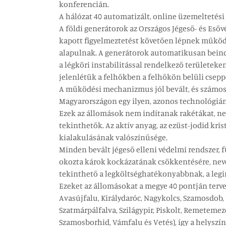
konferencián.
A hálózat 40 automatizált, online üzemeltetési 
A földi generátorok az Országos Jégeső- és Eső
kapott figyelmeztetést követően lépnek működé
alapulnak. A generátorok automatikusan beindul
a légköri instabilitással rendelkező területek
jelenlétük a felhőkben a felhőkön belüli csep
A működési mechanizmus jól bevált, és számos 
Magyarországon egy ilyen, azonos technológián
Ezek az állomások nem indítanak rakétákat, ne
tekinthetők. Az aktív anyag, az ezüst-jodid kri
kialakulásának valószínűsége.
Minden bevált jégeső elleni védelmi rendszer, 
okozta károk kockázatának csökkentésére, neveze
tekinthető a legköltséghatékonyabbnak, a legi
Ezeket az állomásokat a megye 40 pontján tervez
Avasújfalu, Királydaróc, Nagykolcs, Szamosdob,
Szatmárpálfalva, Szilágypir, Piskolt, Remeteme
Szamosborhid, Vámfalu és Vetés), így a helysz