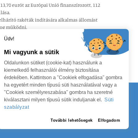
3,70 eurót az Európai Unió finanszírozott, 112
lása.
lhárító rakéták indítására alkalmas állomást
 fog működni.
Üdv!
Mi vagyunk a sütik
Oldalunkon sütiket (cookie-kat) használunk a
kiemelkedő felhasználói élmény biztosítása
érdekében. Kattintson a "Cookiek elfogadása" gombra
ha egyetért minden típusú süti használatával vagy a
"Cookiek személyreszabása" gombra ha szeretné
kiválasztani milyen típusú sütik induljanak el.
Süti
Kapcsolat
szabályzat
EGYEI TANÁCS
KÖVESSENEK
További lehetősegek
Elfogadom