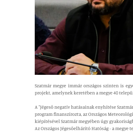
Szatmár megye immár országos szinten is egye
projekt, amelynek keretében a megye 40 települ
A "Jégeső negatív hatásainak enyhítése Szatm
program finanszírozta, az Országos Meteorológi
kiépítésével Szatmár megyében úgy gyakoriságb
Az Országos Jégesőelhárító Hatóság - a megye tel