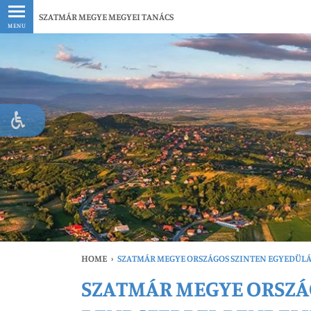
Legfrissebb
SZATMÁR MEGYE MEGYEI TANÁCS
MENU
HOME
›
SZATMÁR MEGYE ORSZÁGOS SZINTEN EGYEDÜLÁ
SZATMÁR MEGYE ORSZÁ