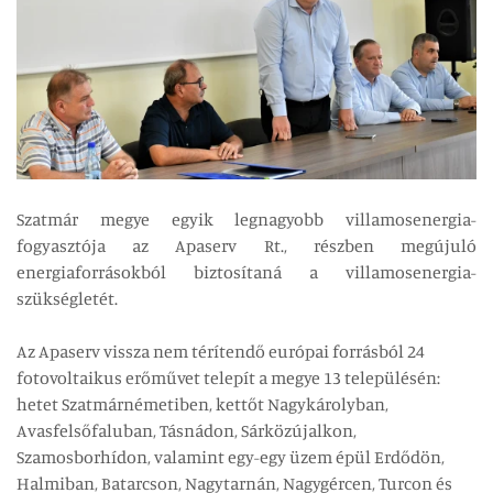
Szatmár megye egyik legnagyobb villamosenergia-
fogyasztója az Apaserv Rt., részben megújuló
energiaforrásokból biztosítaná a villamosenergia-
szükségletét.
Az Apaserv vissza nem térítendő európai forrásból 24
fotovoltaikus erőművet telepít a megye 13 településén:
hetet Szatmárnémetiben, kettőt Nagykárolyban,
Avasfelsőfaluban, Tásnádon, Sárközújalkon,
Szamosborhídon, valamint egy-egy üzem épül Erdődön,
Halmiban, Batarcson, Nagytarnán, Nagygércen, Turcon és