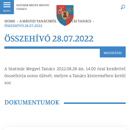
Legfrissebb
Bármikor
SZATMÁR MEGYE MEGYEI
TANÁCS
MENU
HOME
›
A MEGYEI TANÁCSRÓL
›
A MEGYEI TANÁCS
›
ÖSSZEHÍVÓ 28.07.2022
ÖSSZEHÍVÓ 28.07.2022
MEGOSZTÁS
A Szatmár Megyei Tanács 2022.08.28-án, 14.00 órai kezdettel
összehívja soros ülését, melyre a Tanács kistermében kerül
sor.
DOKUMENTUMOK