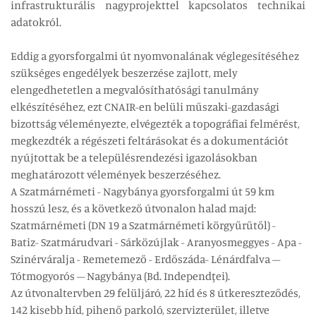
infrastrukturális nagyprojekttel kapcsolatos technikai
adatokról.
Eddig a gyorsforgalmi út nyomvonalának véglegesítéséhez
szükséges engedélyek beszerzése zajlott, mely
elengedhetetlen a megvalósíthatósági tanulmány
elkészítéséhez, ezt CNAIR-en belüli műszaki-gazdasági
bizottság véleményezte, elvégezték a topográfiai felmérést,
megkezdték a régészeti feltárásokat és a dokumentációt
nyújtottak be a településrendezési igazolásokban
meghatározott vélemények beszerzéséhez.
A Szatmárnémeti - Nagybánya gyorsforgalmi út 59 km
hosszú lesz, és a következő útvonalon halad majd:
Szatmárnémeti (DN 19 a Szatmárnémeti körgyűrűtől) -
Batiz- Szatmárudvari - Sárközújlak - Aranyosmeggyes - Apa -
Szinérváralja - Remetemező - Erdőszáda- Lénárdfalva –
Tótmogyorós – Nagybánya (Bd. Independţei).
Az útvonaltervben 29 felüljáró, 22 híd és 8 útkereszteződés,
142 kisebb híd, pihenő parkoló, szervizterület, illetve