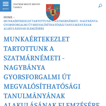
Legfrissebb
Bármikor
SZATMÁR MEGYE MEGYEI
TANÁCS
MENU
HOME
›
MUNKAÉRTEKEZLET TARTOTTUNK A SZATMÁRNÉMETI - NAGYBÁNYA
GYORSFORGALMI ÚT MEGVALÓSÍTHATÓSÁGI TANULMÁNYÁNAK
ALAKULÁSÁNAK ELEMZÉSÉRE
MUNKAÉRTEKEZLET
TARTOTTUNK A
SZATMÁRNÉMETI -
NAGYBÁNYA
GYORSFORGALMI ÚT
MEGVALÓSÍTHATÓSÁGI
TANULMÁNYÁNAK
ALAKULÁSÁNAK ELEMZÉSÉRE