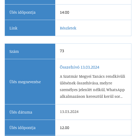
Ülés időpontja
14:00
Link
Részletek
73
Szám
Összehívó 13.03.2024
A Szatmár Megyei Tanács rendkívüli
Ülés megnevezése
ülésének összehívása, melyre
személyes jelenlét nélkül, WhatsApp
alkalmazáson keresztül kerül sor
2024.03.13-én, 12.00 órai kezdettel.
13.03.2024
Ülés dátuma
Ülés időpontja
12.00