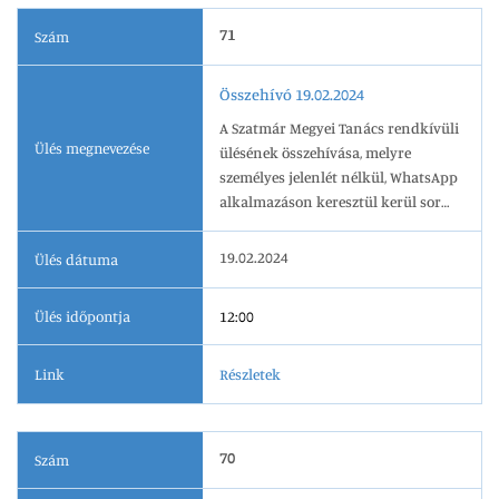
71
Szám
Összehívó 19.02.2024
A Szatmár Megyei Tanács rendkívüli
Ülés megnevezése
ülésének összehívása, melyre
személyes jelenlét nélkül, WhatsApp
alkalmazáson keresztül kerül sor
2024.02.19-én, 12.00 órai kezdettel.
19.02.2024
Ülés dátuma
Ülés időpontja
12:00
Link
Részletek
70
Szám