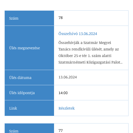
78
Szám
Összehívó 13.06.2024
Összehívják a Szatmár Megyei
Ülés megnevezése
Tanács rendkívüli ülését, amely az
Október 25-e tér 1. szám alatti
Szatmárnémeti Közigazgatási Palota
kis üléstermében kerül
megszervezésre, 2024.06.13 án 14.00
13.06.2024
Ülés dátuma
órai kezdettel.
Ülés időpontja
14:00
Link
Részletek
77
Szám