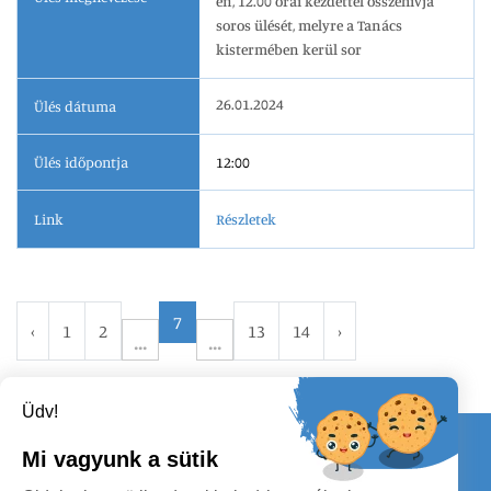
én, 12.00 órai kezdettel összehívja
soros ülését, melyre a Tanács
kistermében kerül sor
26.01.2024
Ülés dátuma
Ülés időpontja
12:00
Link
Részletek
7
‹
1
2
13
14
›
Üdv!
Kapcsolat
Mi vagyunk a sütik
KÖVESSENEK