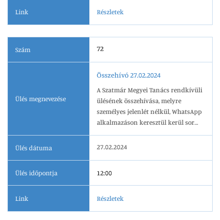
Link
Részletek
72
Szám
Összehívó 27.02.2024
A Szatmár Megyei Tanács rendkívüli
Ülés megnevezése
ülésének összehívása, melyre
személyes jelenlét nélkül, WhatsApp
alkalmazáson keresztül kerül sor
2024.02.27-én, 12.00 órai kezdettel.
27.02.2024
Ülés dátuma
Ülés időpontja
12:00
Link
Részletek