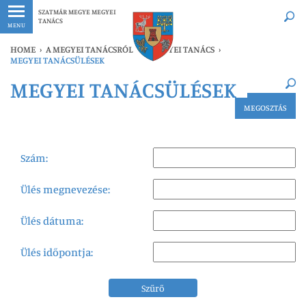
Legfrissebb
Bármikor
SZATMÁR MEGYE MEGYEI
TANÁCS
MENU
HOME
›
A MEGYEI TANÁCSRÓL
›
A MEGYEI TANÁCS
›
MEGYEI TANÁCSÜLÉSEK
×
MEGYEI TANÁCSÜLÉSEK
Legfrissebb
Bármikor
MEGOSZTÁS
Szám:
Ülés megnevezése:
Ülés dátuma:
Ülés időpontja:
Szűrő