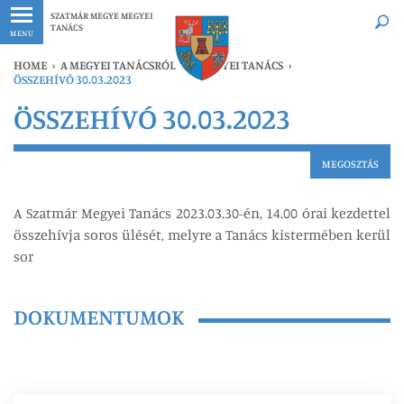
Legfrissebb
Bármikor
SZATMÁR MEGYE MEGYEI
TANÁCS
MENU
HOME
›
A MEGYEI TANÁCSRÓL
›
A MEGYEI TANÁCS
›
ÖSSZEHÍVÓ 30.03.2023
ÖSSZEHÍVÓ 30.03.2023
MEGOSZTÁS
A Szatmár Megyei Tanács 2023.03.30-én, 14.00 órai kezdettel
összehívja soros ülését, melyre a Tanács kistermében kerül
sor
DOKUMENTUMOK