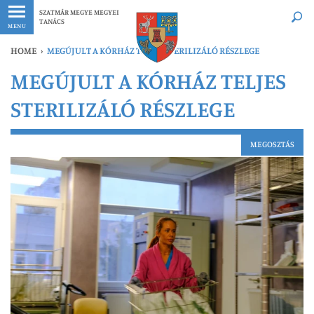
Legfrissebb
Bármikor
SZATMÁR MEGYE MEGYEI
TANÁCS
MENU
HOME
›
MEGÚJULT A KÓRHÁZ TELJES STERILIZÁLÓ RÉSZLEGE
MEGÚJULT A KÓRHÁZ TELJES
STERILIZÁLÓ RÉSZLEGE
MEGOSZTÁS