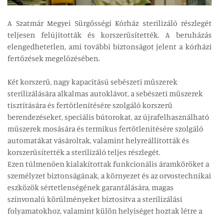
A Szatmár Megyei Sürgősségi Kórház sterilizáló részlegét
teljesen felújították és korszerűsítették. A beruházás
elengedhetetlen, ami további biztonságot jelent a kórházi
fertőzések megelőzésében.
Két korszerű, nagy kapacitású sebészeti műszerek
sterilizálására alkalmas autoklávot, a sebészeti műszerek
tisztítására és fertőtlenítésére szolgáló korszerű
berendezéseket, speciális bútorokat, az újrafelhasználható
műszerek mosására és termikus fertőtlenítésére szolgáló
automatákat vásároltak, valamint helyreállították és
korszerűsítették a sterilizáló teljes részlegét.
Ezen túlmenően kialakítottak funkcionális áramköröket a
személyzet biztonságának, a környezet és az orvostechnikai
eszközök sértetlenségének garantálására, magas
színvonalú körülményeket biztosítva a sterilizálási
folyamatokhoz, valamint külön helyiséget hoztak létre a