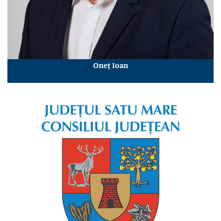
Oneț Ioan