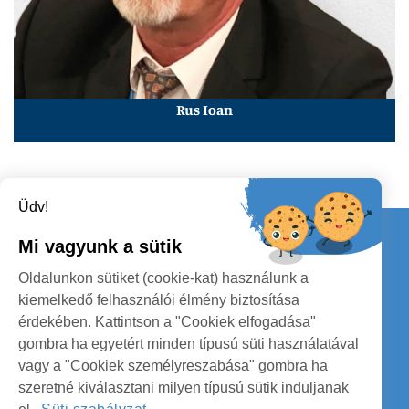
Rus Ioan
Üdv!
Kapcsolat
Mi vagyunk a sütik
KÖVESSENEK
Oldalunkon sütiket (cookie-kat) használunk a
kiemelkedő felhasználói élmény biztosítása
érdekében. Kattintson a "Cookiek elfogadása"
gombra ha egyetért minden típusú süti használatával
vagy a "Cookiek személyreszabása" gombra ha
szeretné kiválasztani milyen típusú sütik induljanak
SZATMÁR MEGYE MEGYEI TANÁCS