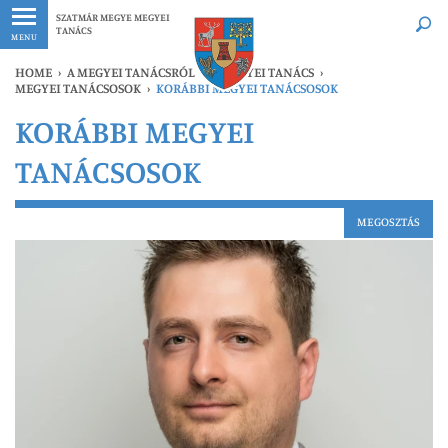
Legfrissebb
Bármikor
SZATMÁR MEGYE MEGYEI
TANÁCS
MENU
HOME
›
A MEGYEI TANÁCSRÓL
›
A MEGYEI TANÁCS
›
MEGYEI TANÁCSOSOK
›
KORÁBBI MEGYEI TANÁCSOSOK
KORÁBBI MEGYEI
TANÁCSOSOK
MEGOSZTÁS