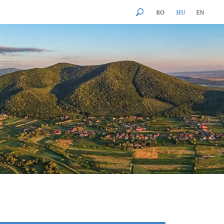
RO
HU
EN