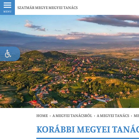
Legfrissebb
SZATMÁR MEGYE MEGYEI TANÁCS
MENU
HOME
›
A MEGYEI TANÁCSRÓL
›
A MEGYEI TANÁCS
›
ME
KORÁBBI MEGYEI TANÁ