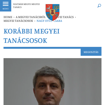
Legfrissebb
Bármikor
SZATMÁR MEGYE MEGYEI
TANÁCS
MENU
HOME
›
A MEGYEI TANÁCSRÓL
›
A MEGYEI TANÁCS
›
MEGYEI TANÁCSOSOK
›
NAGY OTTO-CSABA
KORÁBBI MEGYEI
TANÁCSOSOK
MEGOSZTÁS