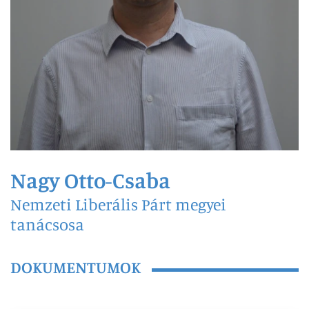
Nagy Otto-Csaba
Nemzeti Liberális Párt megyei
tanácsosa
DOKUMENTUMOK