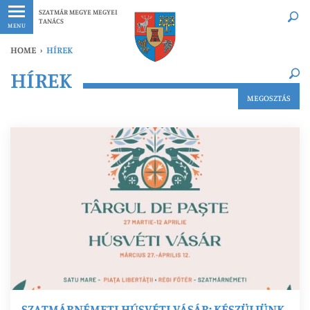
Legfrissebb
Bármikor
SZATMÁR MEGYE MEGYEI
TANÁCS
MENU
HOME
›
HÍREK
×
HÍREK
Legfrissebb
Bármikor
MEGOSZTÁS
SZATMÁRNÉMETI HÚSVÉTI VÁSÁR: KÉSZÜLJÜNK