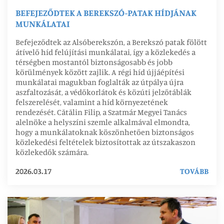
BEFEJEZŐDTEK A BEREKSZÓ-PATAK HÍDJÁNAK
MUNKÁLATAI
Befejeződtek az Alsóberekszón, a Berekszó patak fölött
átívelő híd felújítási munkálatai, így a közlekedés a
térségben mostantól biztonságosabb és jobb
körülmények között zajlik. A régi híd újjáépítési
munkálatai magukban foglalták az útpálya újra
aszfaltozását, a védőkorlátok és közúti jelzőtáblák
felszerelését, valamint a híd környezetének
rendezését. Cătălin Filip, a Szatmár Megyei Tanács
alelnöke a helyszíni szemle alkalmával elmondta,
hogy a munkálatoknak köszönhetően biztonságos
közlekedési feltételek biztosítottak az útszakaszon
közlekedők számára.
2026.03.17
TOVÁBB