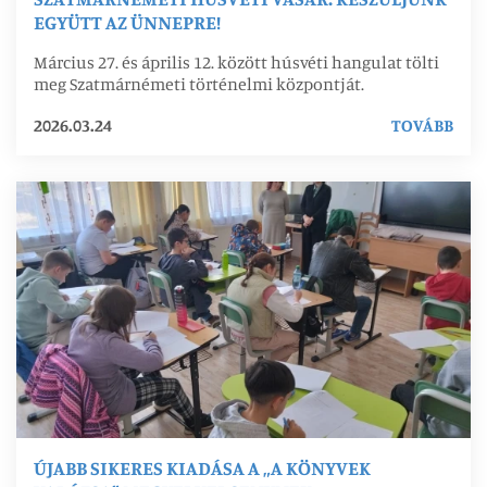
EGYÜTT AZ ÜNNEPRE!
Március 27. és április 12. között húsvéti hangulat tölti
meg Szatmárnémeti történelmi központját.
2026.03.24
TOVÁBB
ÚJABB SIKERES KIADÁSA A „A KÖNYVEK