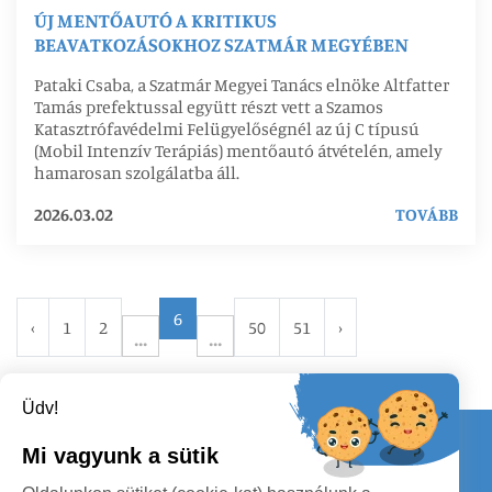
ÚJ MENTŐAUTÓ A KRITIKUS
BEAVATKOZÁSOKHOZ SZATMÁR MEGYÉBEN
Pataki Csaba, a Szatmár Megyei Tanács elnöke Altfatter
Tamás prefektussal együtt részt vett a Szamos
Katasztrófavédelmi Felügyelőségnél az új C típusú
(Mobil Intenzív Terápiás) mentőautó átvételén, amely
hamarosan szolgálatba áll.
2026.03.02
TOVÁBB
6
‹
1
2
50
51
›
Üdv!
Kapcsolat
Mi vagyunk a sütik
KÖVESSENEK