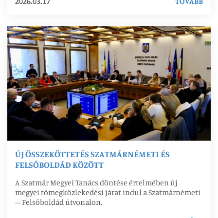
2026.03.17
TOVÁBB
ÚJ ÖSSZEKÖTTETÉS SZATMÁRNÉMETI ÉS
FELSŐBOLDÁD KÖZÖTT
A Szatmár Megyei Tanács döntése értelmében új
megyei tömegközlekedési járat indul a Szatmárnémeti
– Felsőboldád útvonalon.