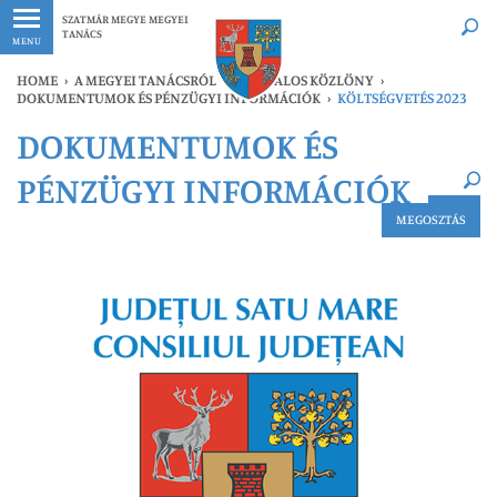
Legfrissebb
Bármikor
SZATMÁR MEGYE MEGYEI
TANÁCS
MENU
HOME
›
A MEGYEI TANÁCSRÓL
›
HIVATALOS KÖZLÖNY
›
DOKUMENTUMOK ÉS PÉNZÜGYI INFORMÁCIÓK
›
KÖLTSÉGVETÉS 2023
×
DOKUMENTUMOK ÉS
Legfrissebb
Bármikor
PÉNZÜGYI INFORMÁCIÓK
MEGOSZTÁS