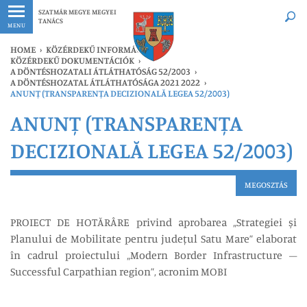
Legfrissebb
Bármikor
SZATMÁR MEGYE MEGYEI
TANÁCS
MENU
HOME
›
KÖZÉRDEKŰ INFORMÁCIÓK
›
KÖZÉRDEKŰ DOKUMENTÁCIÓK
›
A DÖNTÉSHOZATALI ÁTLÁTHATÓSÁG 52/2003
›
A DÖNTÉSHOZATAL ÁTLÁTHATÓSÁGA 2021 2022
›
ANUNȚ (TRANSPARENȚA DECIZIONALĂ LEGEA 52/2003)
ANUNȚ (TRANSPARENȚA
DECIZIONALĂ LEGEA 52/2003)
MEGOSZTÁS
PROIECT DE HOTĂRÂRE privind aprobarea „Strategiei și
Planului de Mobilitate pentru județul Satu Mare” elaborat
în cadrul proiectului „Modern Border Infrastructure –
Successful Carpathian region”, acronim MOBI