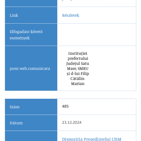
Link
Részletek
Elfogadást követő
események
Instituției
prefectului
Județul Satu
psm::web.comunicata
Mare, SMRU
și d-lui Filip
Cătălin-
Marian
485
Szám
23.12.2024
Dátum
Dispoziția Președintelui CJSM