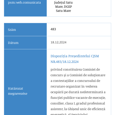
psm::web.comunicata
Județul Satu
Mare, DGEP
Satu Mare
483
Szám
18.12.2024
Dátum
Dispoziția Președintelui CJSM
NR.483/18.12.2024
privind constituirea Comisiei de
concurs şi a Comisiei de soluţionare
a contestaţiilor a concursului de
recrutare organizat în vederea
Határozat
ocupării pe durată nedeterminată a
megnevezése
funcţiei publice vacante de execuţie,
consilier, clasa I, gradul profesional
asistent, la Ghișeul unic de eficiență
energetică, al Serviciului