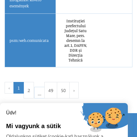
események
Instituției
prefectului
Județul Satu
Mare, pers.
psm::web.comunicata
desemn la
art.1, DAPFN,
DDR și
Direcția
Tehnică
‹
1
2
49
50
›
Üdv!
Kapcsolat
Mi vagyunk a sütik
KÖVESSENEK
Oldalunkon sütiket (cookie-kat) használunk a