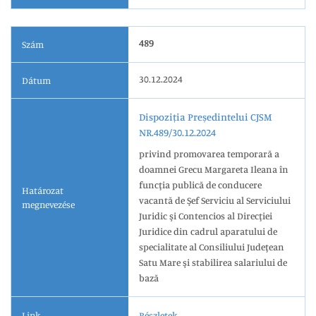
489
Szám
30.12.2024
Dátum
Dispoziția Președintelui CJSM
NR.489/30.12.2024
privind promovarea temporară a
doamnei Grecu Margareta Ileana în
funcţia publică de conducere
Határozat
vacantă de Şef Serviciu al Serviciului
megnevezése
Juridic şi Contencios al Direcţiei
Juridice din cadrul aparatului de
specialitate al Consiliului Judeţean
Satu Mare şi stabilirea salariului de
bază
Link
Részletek