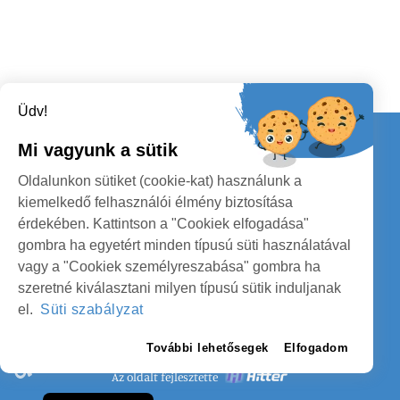
Üdv!
Kapcsolat
Mi vagyunk a sütik
KÖVESSENEK
Oldalunkon sütiket (cookie-kat) használunk a
kiemelkedő felhasználói élmény biztosítása
érdekében. Kattintson a "Cookiek elfogadása"
gombra ha egyetért minden típusú süti használatával
vagy a "Cookiek személyreszabása" gombra ha
szeretné kiválasztani milyen típusú sütik induljanak
SZATMÁR MEGYE MEGYEI TANÁCS
el.
Süti szabályzat
SZEMÉLYES ADATOK VÉDELME
További lehetősegek
Elfogadom
Az oldalt fejlesztette