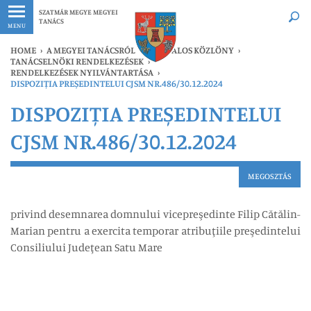
Legfrissebb
Bármikor
SZATMÁR MEGYE MEGYEI
TANÁCS
MENU
HOME
›
A MEGYEI TANÁCSRÓL
›
HIVATALOS KÖZLÖNY
›
TANÁCSELNÖKI RENDELKEZÉSEK
›
RENDELKEZÉSEK NYILVÁNTARTÁSA
›
DISPOZIȚIA PREȘEDINTELUI CJSM NR.486/30.12.2024
DISPOZIȚIA PREȘEDINTELUI
CJSM NR.486/30.12.2024
MEGOSZTÁS
privind desemnarea domnului vicepreşedinte Filip Cătălin-
Marian pentru a exercita temporar atribuţiile preşedintelui
Consiliului Judeţean Satu Mare